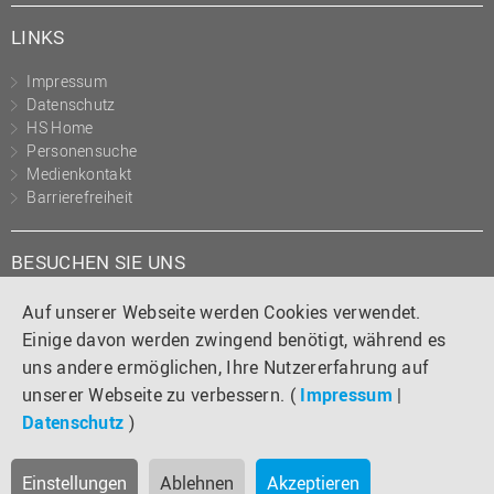
LINKS
Impressum
Datenschutz
HS Home
Personensuche
Medienkontakt
Barrierefreiheit
BESUCHEN SIE UNS
Instagram
Tiktok
LinkedIn
YouTube
Facebook
Auf unserer Webseite werden Cookies verwendet.
Einige davon werden zwingend benötigt, während es
uns andere ermöglichen, Ihre Nutzererfahrung auf
unserer Webseite zu verbessern. (
Impressum
|
Datenschutz
)
Einstellungen
Ablehnen
Akzeptieren