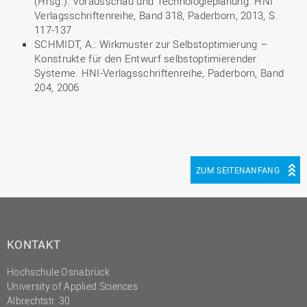
(Hrsg.): Vorausschau und Technologieplanung. HNI
Verlagsschriftenreihe, Band 318, Paderborn, 2013, S.
117-137
SCHMIDT, A.: Wirkmuster zur Selbstoptimierung –
Konstrukte für den Entwurf selbstoptimierender
Systeme. HNI-Verlagsschriftenreihe, Paderborn, Band
204, 2006
ZUM SEITENANFANG
KONTAKT
Hochschule Osnabrück
University of Applied Sciences
Albrechtstr. 30