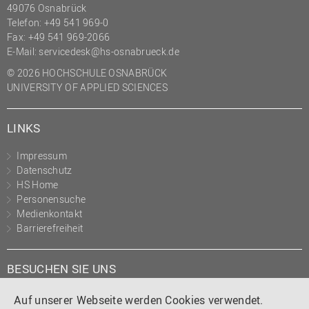
49076 Osnabrück
Telefon: +49 541 969-0
Fax: +49 541 969-2066
E-Mail:
servicedesk@hs-osnabrueck.de
© 2026 HOCHSCHULE OSNABRÜCK
UNIVERSITY OF APPLIED SCIENCES
LINKS
Impressum
Datenschutz
HS Home
Personensuche
Medienkontakt
Barrierefreiheit
BESUCHEN SIE UNS
Instagram
Tiktok
LinkedIn
YouTube
Facebook
Auf unserer Webseite werden Cookies verwendet.