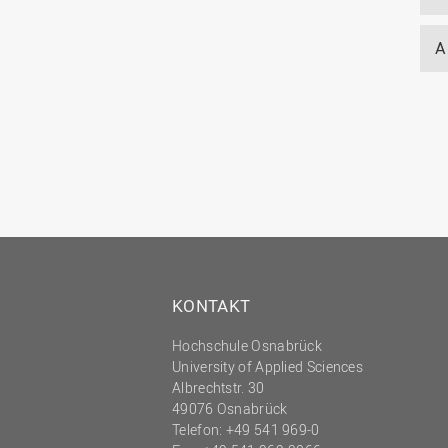
A
KONTAKT
Hochschule Osnabrück
University of Applied Sciences
Albrechtstr. 30
49076 Osnabrück
Telefon: +49 541 969-0