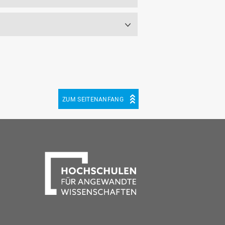
ZUM SEITENANFANG
be
cebook