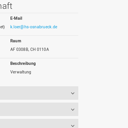
Wohnen
Stellenangebote
haft
Weiterbildungsverbund
Mobilität
AKTUELLES
Osnabrück
E-Mail
Sport & Hochschulsport
ten
et)
k.loer@hs-osnabrueck.de
Engagement
a
Forschungs-Nachrichten
r
Das bietet Osnabrück
Veranstaltungen und
Raum
Fachtagungen
Das bietet Lingen
AF 0308B, CH 0110A
Ausschreibungen zu
aft
Förderungen und Preisen
Beschreibung
Forschungsbericht
Verwaltung