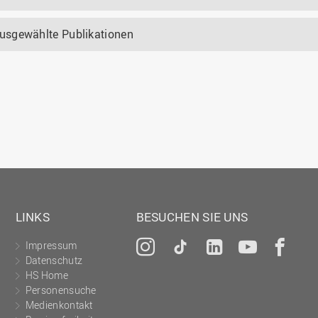
usgewählte Publikationen
LINKS
BESUCHEN SIE UNS
Impressum
Instagram
Tiktok
LinkedIn
YouTu
Fa
Datenschutz
HS Home
Personensuche
Medienkontakt