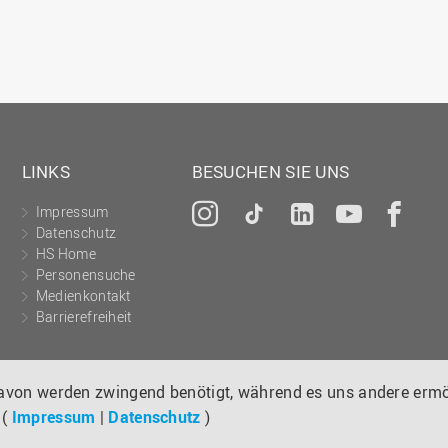
LINKS
BESUCHEN SIE UNS
Impressum
Instagram
Tiktok
LinkedIn
YouTu
Fa
Datenschutz
HS Home
Personensuche
Medienkontakt
Barrierefreiheit
davon werden zwingend benötigt, während es uns andere ermö
 (
Impressum
|
Datenschutz
)