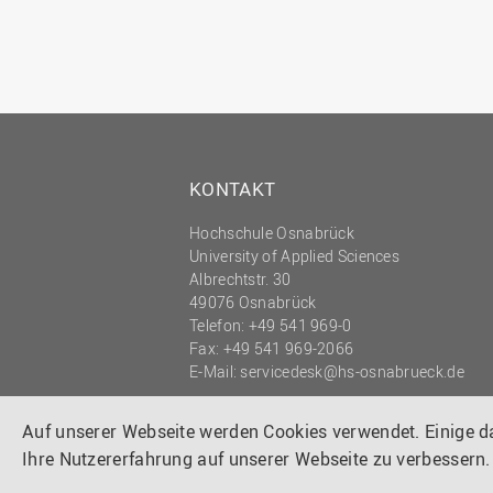
KONTAKT
Hochschule Osnabrück
University of Applied Sciences
Albrechtstr. 30
49076 Osnabrück
Telefon: +49 541 969-0
Fax: +49 541 969-2066
E-Mail:
servicedesk@hs-osnabrueck.de
© 2026 HOCHSCHULE OSNABRÜCK
UNIVERSITY OF APPLIED SCIENCES
Auf unserer Webseite werden Cookies verwendet. Einige 
Ihre Nutzererfahrung auf unserer Webseite zu verbessern.