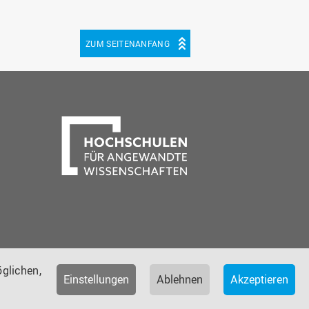
ZUM SEITENANFANG
be
cebook
glichen,
Einstellungen
Ablehnen
Akzeptieren