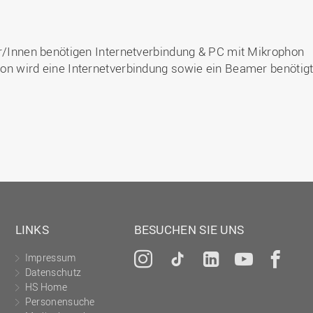
r/Innen benötigen Internetverbindung & PC mit Mikrophon
ion wird eine Internetverbindung sowie ein Beamer benötigt
LINKS
BESUCHEN SIE UNS
Impressum
Instagram
Tiktok
LinkedIn
YouTu
Fa
Datenschutz
HS Home
Personensuche