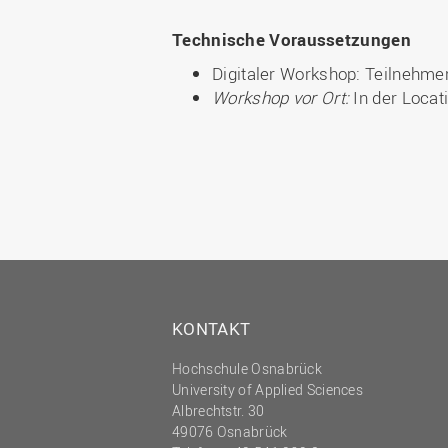
Technische Voraussetzungen
Digitaler Workshop: Teilnehme
Workshop vor Ort:
In der Locat
KONTAKT
Hochschule Osnabrück
University of Applied Sciences
Albrechtstr. 30
49076 Osnabrück