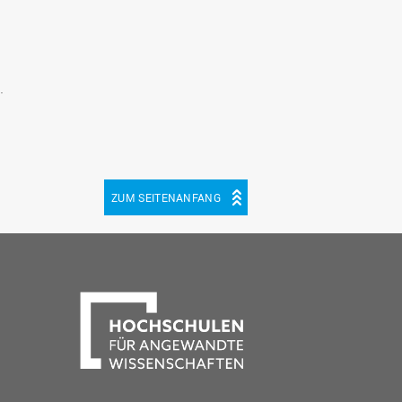
.
ZUM SEITENANFANG
be
cebook