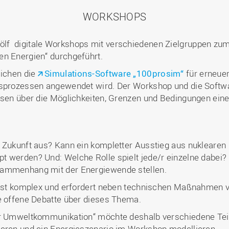
WORKSHOPS
lf digitale Workshops mit verschiedenen Zielgruppen zu
en Energien“ durchgeführt.
lichen die
Simulations-Software „100prosim“
für erneuer
gsprozessen angewendet wird. Der Workshop und die Softw
ssen über die Möglichkeiten, Grenzen und Bedingungen eine
 Zukunft aus? Kann ein kompletter Ausstieg aus nuklearen 
 werden? Und: Welche Rolle spielt jede/r einzelne dabei? -
sammenhang mit der Energiewende stellen.
e ist komplex und erfordert neben technischen Maßnahmen 
e offene Debatte über dieses Thema.
er Umweltkommunikation“ möchte deshalb verschiedene Teil
ieren und ein Energieszenario im Workshop modellieren.