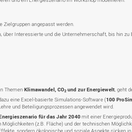
e Zielgruppen angepasst werden.
 über Interessierte und die Unternehmerschaft, bis hin zu
den Themen
Klimawandel, CO
und zur Energiewelt
, geht 
2
dazu eine Excel-basierte Simulations-Software (
100 ProSi
, Lehre und Beteiligungsprozessen angewendet wird.
Energieszenario für das Jahr 2040
mit einer Energieprod
öglichkeiten (z.B. Fläche) und der technischen Möglichke
ffekte, sondern ökologische und soziale Aspekte rücken in