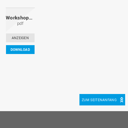
Workshopkonzept_final.pdf
pdf
ANZEIGEN
DOWNLOAD
ZUM SEITENANFANG