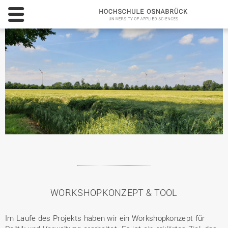
Hochs
Osnab
-
Univer
of
Applie
Scien
WORKSHOPKONZEPT & TOOL
Im Laufe des Projekts haben wir ein Workshopkonzept für