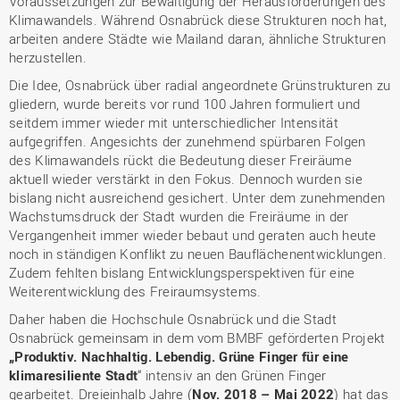
Voraussetzungen zur Bewältigung der Herausforderungen des
Klimawandels. Während Osnabrück diese Strukturen noch hat,
arbeiten andere Städte wie Mailand daran, ähnliche Strukturen
herzustellen.
Die Idee, Osnabrück über radial angeordnete Grünstrukturen zu
gliedern, wurde bereits vor rund 100 Jahren formuliert und
seitdem immer wieder mit unterschiedlicher Intensität
aufgegriffen. Angesichts der zunehmend spürbaren Folgen
des Klimawandels rückt die Bedeutung dieser Freiräume
aktuell wieder verstärkt in den Fokus. Dennoch wurden sie
bislang nicht ausreichend gesichert. Unter dem zunehmenden
Wachstumsdruck der Stadt wurden die Freiräume in der
Vergangenheit immer wieder bebaut und geraten auch heute
noch in ständigen Konflikt zu neuen Bauflächenentwicklungen.
Zudem fehlten bislang Entwicklungsperspektiven für eine
Weiterentwicklung des Freiraumsystems.
Daher haben die Hochschule Osnabrück und die Stadt
Osnabrück gemeinsam in dem vom BMBF geförderten Projekt
„Produktiv. Nachhaltig. Lebendig. Grüne Finger für eine
klimaresiliente Stadt
“ intensiv an den Grünen Finger
gearbeitet. Dreieinhalb Jahre (
Nov. 2018 – Mai 2022
) hat das