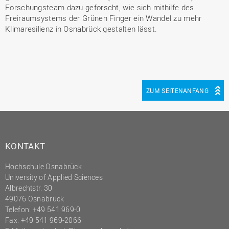
Forschungsteam dazu geforscht, wie sich mithilfe des
Freiraumsystems der Grünen Finger ein Wandel zu mehr
Klimaresilienz in Osnabrück gestalten lässt.
ZUM SEITENANFANG
KONTAKT
Hochschule Osnabrück
University of Applied Sciences
Albrechtstr. 30
49076 Osnabrück
Telefon: +49 541 969-0
Fax: +49 541 969-2066