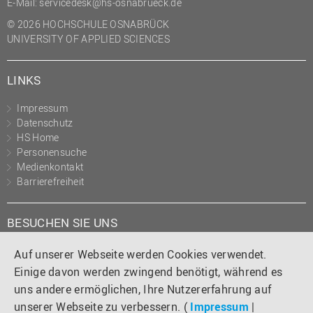
E-Mail:
servicedesk@hs-osnabrueck.de
© 2026 HOCHSCHULE OSNABRÜCK
UNIVERSITY OF APPLIED SCIENCES
LINKS
Impressum
Datenschutz
HS Home
Personensuche
Medienkontakt
Barrierefreiheit
BESUCHEN SIE UNS
Instagram
Tiktok
LinkedIn
YouTube
Facebook
Auf unserer Webseite werden Cookies verwendet.
Einige davon werden zwingend benötigt, während es
uns andere ermöglichen, Ihre Nutzererfahrung auf
unserer Webseite zu verbessern. (
Impressum
|