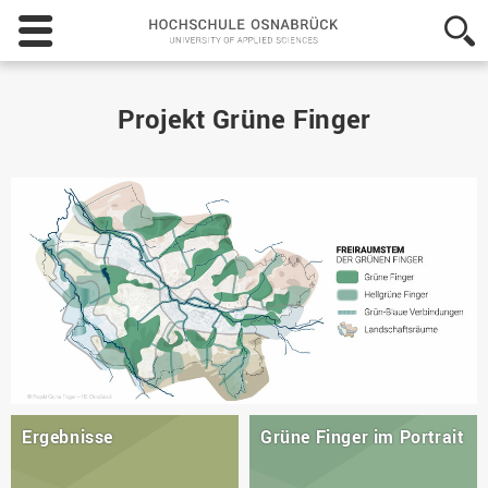
Hochschule
Osnabrück
-
University
of
Projekt Grüne Finger
Applied
Sciences
Ergebnisse
Grüne Finger im Portrait