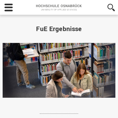
Hochschule
Osnabrück
-
University
of
FuE Ergebnisse
Applied
Sciences