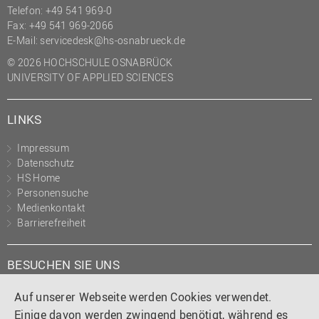
Telefon: +49 541 969-0
Fax: +49 541 969-2066
E-Mail:
servicedesk@hs-osnabrueck.de
© 2026 HOCHSCHULE OSNABRÜCK
UNIVERSITY OF APPLIED SCIENCES
LINKS
Impressum
Datenschutz
HS Home
Personensuche
Medienkontakt
Barrierefreiheit
BESUCHEN SIE UNS
Instagram
Tiktok
LinkedIn
YouTube
Facebook
Auf unserer Webseite werden Cookies verwendet.
Einige davon werden zwingend benötigt, während es