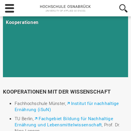
Hochschule
Osnabrück
-
Kooperationen
University
of
Applied
Sciences
KOOPERATIONEN MIT DER WISSENSCHAFT
Fachhochschule Münster,
Institut für nachhaltige
Ernährung (iSuN)
TU Berlin,
Fachgebiet Bildung für Nachhaltige
Ernährung und Lebensmittelwissenschaft
, Prof. Dr.
Nina Langen