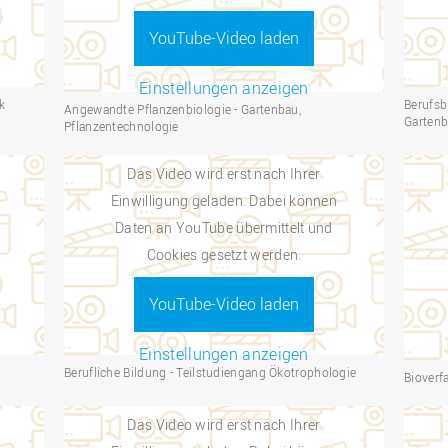
YouTube-Video laden
Einstellungen anzeigen
k
Berufsb
Angewandte Pflanzenbiologie - Gartenbau,
Gartenb
Pflanzentechnologie
Das Video wird erst nach Ihrer
Einwilligung geladen. Dabei können
Daten an YouTube übermittelt und
Cookies gesetzt werden.
YouTube-Video laden
Einstellungen anzeigen
Berufliche Bildung - Teilstudiengang Ökotrophologie
Bioverf
Das Video wird erst nach Ihrer