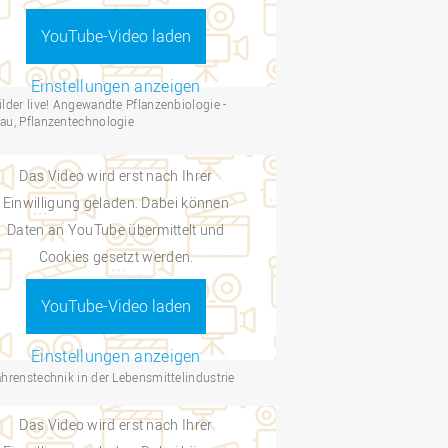
YouTube-Video laden
Einstellungen anzeigen
ilder live! Angewandte Pflanzenbiologie -
au, Pflanzentechnologie
Das Video wird erst nach Ihrer
Einwilligung geladen. Dabei können
Daten an YouTube übermittelt und
Cookies gesetzt werden.
YouTube-Video laden
Einstellungen anzeigen
ahrenstechnik in der Lebensmittelindustrie
Das Video wird erst nach Ihrer