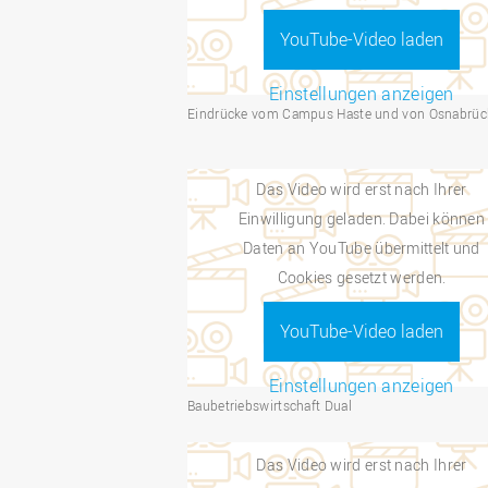
YouTube-Video laden
Einstellungen anzeigen
Eindrücke vom Campus Haste und von Osnabrüc
Das Video wird erst nach Ihrer
Einwilligung geladen. Dabei können
Daten an YouTube übermittelt und
Cookies gesetzt werden.
YouTube-Video laden
Einstellungen anzeigen
Baubetriebswirtschaft Dual
Das Video wird erst nach Ihrer