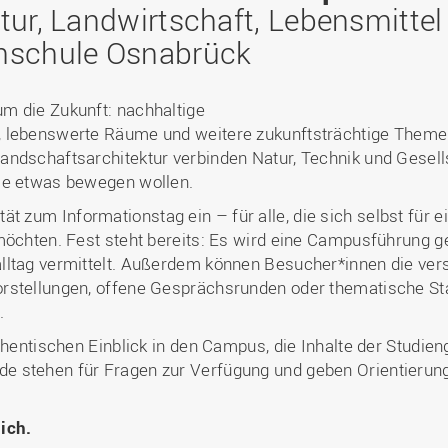
Binnenforschungs­
Finanzierung
Studierendenschaft
tur, Landwirtschaft, Lebensmitte
Gaststudierende
Ingenieurwissenschaften
NETZWERKE
schwerpunkte
Personalentwicklung
GROWTH - Innovative
Studienorganisation
Vertretungen und
und Informatik (IuI)
hschule Osnabrück
Sommer- und
Hochschule
Kompetenzzentren
Zusammenarbeit in
Beauftragte
Glossar
Winterprogramme
Institut für Musik (IfM)
Fördergesellschaft
Forschung und Transfer
Kooperationsmöglichkei
Forschungsgruppen und
Bibliothek
Studienqualitätsmittel
Outgoing
Management, Kultur und
Hochschulzentrum Chin
m die Zukunft: nachhaltige
Netzwerke
Forschungsergebnisse fü
Professional School
Technik (MKT, Campus
(HZC)
Bibliothek
Deutsch als Fremdsprache
die Praxis
, lebenswerte Räume und weitere zukunftsträchtige Theme
Lingen)
Amtsblatt
andschaftsarchitektur verbinden Natur, Technik und Gesel
UAS7
LearningCenter
Informationen für
Gründungen | Start-Ups
Wirtschafts- und
ie etwas bewegen wollen.
Personensuche
NTERNATIONALES
Geflüchtete
Career Services
Transfer in die Gesellsch
Sozialwissenschaften
tät zum Informationstag ein – für alle, die sich selbst für 
Förderung internationaler
(WiSo)
möchten. Fest steht bereits: Es wird eine Campusführung g
Talente (FIT) in Osnabrück
Internationalisierung in der
lltag vermittelt. Außerdem können Besucher*innen die ve
Forschung
stellungen, offene Gesprächsrunden oder thematische Stati
Welcome Center
.
EU-Hochschulbüro
uthentischen Einblick in den Campus, die Inhalte der Studi
e stehen für Fragen zur Verfügung und geben Orientierun
lich.