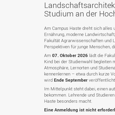
Bachelor
WIR in der Gesellschaft
Landschaftsarchitek
Fördermöglichkeiten
Fördergesellschaft
Master
WIR durch die Jahrzehnte
Studium an der Hoc
Förder-ABC (FAQ)
Deutschlandstipendium
Berufsbegleitend studieren
WIR in den Medien und
Gute wissenschaftliche
StudyUp-Award
unsere Publikationen
Duales Studium
Am Campus Haste dreht sich alles u
Praxis
WIR in Osnabrück und
Weiterbildung
Ernährung, moderne Landwirtschaft
Forschungsdaten
Lingen: Standort- und
Fakultät Agrarwissenschaften und L
Future Skills
Gebäudepläne
Perspektiven für junge Menschen, d
I
Infos für Erstsemester
Nachrichten
Am
07. Oktober 2026
lädt die Fakul
RECHERCHE
Infos für Eltern
Veranstaltungen
Kind bei der Studienwahl begleiten 
Atmosphäre, Lernorten und Studiena
Forschungsdatenbank
kennenlernen – etwa durch kurze Vor
Ressort-
wird
Ende September
veröffentlicht
Drittmitteldatenbank
Im Mittelpunkt steht dabei, einen a
Laboreinrichtungen und
bekommen. Lehrende und Studierend
Versuchsbetriebe
Haste besonders macht.
Expertensuche
Eine Anmeldung ist nicht erforder