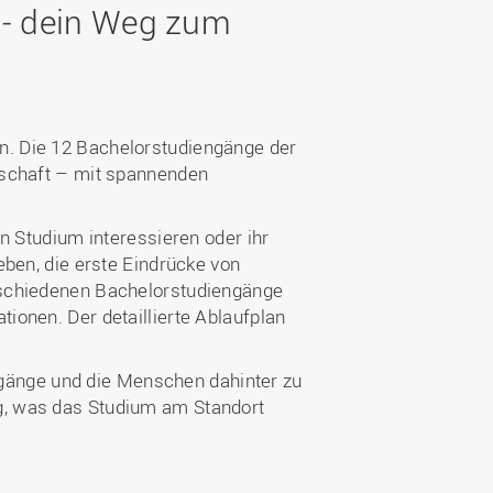
Wohnen
Stellenangebote
l - dein Weg zum
Weiterbildungsverbund
Mobilität
AKTUELLES
Osnabrück
Sport & Hochschulsport
ten
Engagement
a
Forschungs-Nachrichten
r
Das bietet Osnabrück
n. Die 12 Bachelorstudiengänge der
Veranstaltungen und
lschaft – mit spannenden
Fachtagungen
Das bietet Lingen
Ausschreibungen zu
aft
Förderungen und Preisen
ein Studium interessieren oder ihr
eben, die erste Eindrücke von
Forschungsbericht
rschiedenen Bachelorstudiengänge
onen. Der detaillierte Ablaufplan
engänge und die Menschen dahinter zu
g, was das Studium am Standort