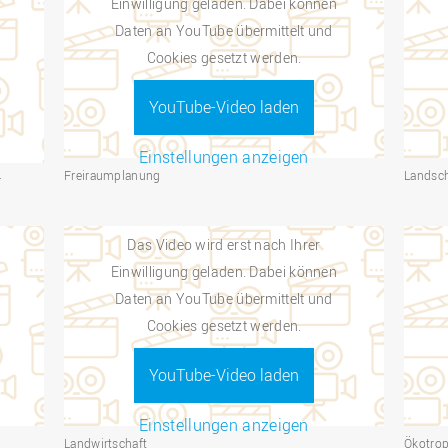
Einwilligung geladen. Dabei können
Daten an YouTube übermittelt und
Cookies gesetzt werden.
YouTube-Video laden
Einstellungen anzeigen
Freiraumplanung
Landsc
r
Das Video wird erst nach Ihrer
Einwilligung geladen. Dabei können
Daten an YouTube übermittelt und
Cookies gesetzt werden.
YouTube-Video laden
Einstellungen anzeigen
Landwirtschaft
Ökotrop