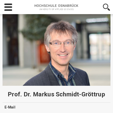
Hochschule
Osnabrück
-
University
of
Applied
Sciences
Prof. Dr. Markus Schmidt-Gröttrup
E-Mail