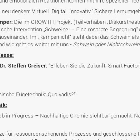
 und emotionalen Reaktionen können mithilfe spezieller Te
neu denken: Virtuell. Digital. Innovativ." Sichere Lernumge
mper:
Die im GROWTH Projekt (Teilvorhaben „Diskurstheat
sche Intervention „Schweine! – Eine rosarote Begegnung“ 
useinander. Im „Rampenlicht“ steht dabei das Schwein al
nd wie geht es weiter mit uns -
Schwein oder Nichtschwein
zesse:
Dr. Steffen Greiser:
“Erleben Sie die Zukunft: Smart Fact
ische Fügetechnik: Quo vadis?“
ik:
ab in Progress – Nachhaltige Chemie sichtbar gemacht: N
ze für ressourcenschonende Prozesse und geschlossene Re