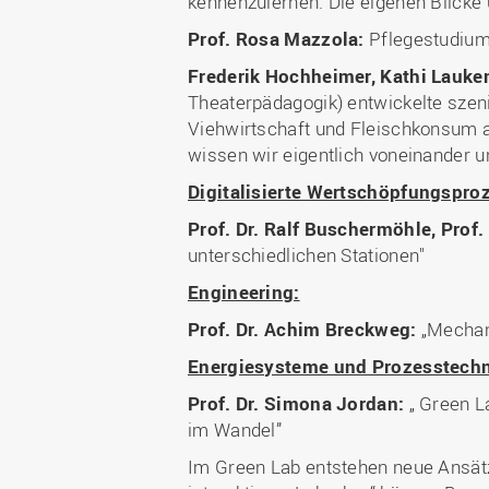
kennenzulernen. Die eigenen Blicke
Prof. Rosa Mazzola:
Pflegestudium 
Frederik Hochheimer, Kathi Lauke
Theaterpädagogik) entwickelte szeni
Viehwirtschaft und Fleischkonsum a
wissen wir eigentlich voneinander u
Digitalisierte Wertschöpfungspro
Prof. Dr. Ralf Buschermöhle, Prof. 
unterschiedlichen Stationen"
Engineering:
Prof. Dr. Achim Breckweg:
„Mechan
Energiesysteme und Prozesstechn
Prof. Dr. Simona Jordan:
„ Green L
im Wandel”
Im Green Lab entstehen neue Ansät