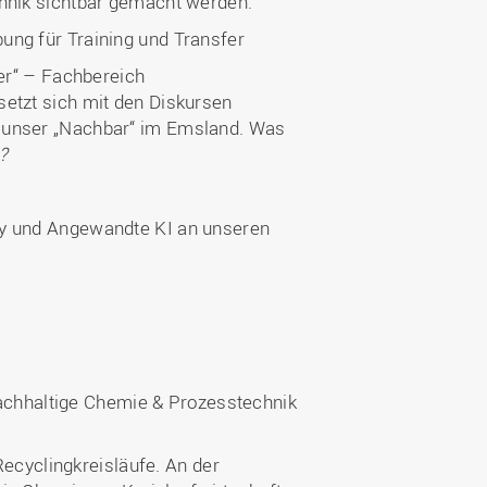
chnik sichtbar gemacht werden.
bung für Training und Transfer
er“ – Fachbereich
setzt sich mit den Diskursen
s unser „Nachbar“ im Emsland. Was
?
ory und Angewandte KI an unseren
achhaltige Chemie & Prozesstechnik
cyclingkreisläufe. An der