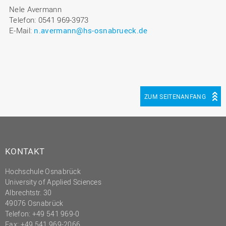
Nele Avermann
Telefon: 0541 969-3973
E-Mail:
n.avermann@hs-osnabrueck.de
ZUM SEITENANFANG
KONTAKT
Hochschule Osnabrück
University of Applied Sciences
Albrechtstr. 30
49076 Osnabrück
Telefon: +49 541 969-0
Fax: +49 541 969-2066