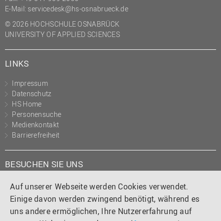
E-Mail:
servicedesk@hs-osnabrueck.de
© 2026 HOCHSCHULE OSNABRÜCK
UNIVERSITY OF APPLIED SCIENCES
LINKS
Impressum
Datenschutz
HS Home
Personensuche
Medienkontakt
Barrierefreiheit
BESUCHEN SIE UNS
Instagram
Tiktok
LinkedIn
YouTube
Facebook
Auf unserer Webseite werden Cookies verwendet.
Einige davon werden zwingend benötigt, während es
uns andere ermöglichen, Ihre Nutzererfahrung auf