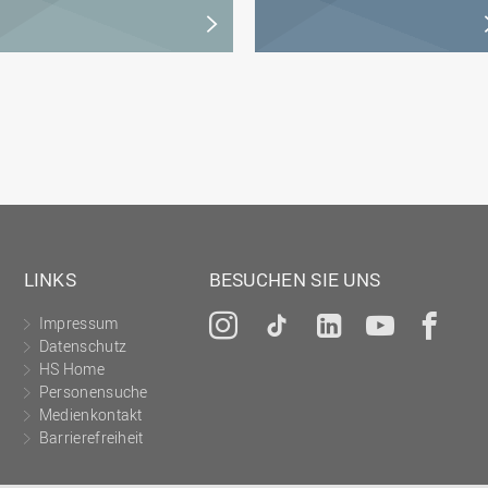
LINKS
BESUCHEN SIE UNS
Impressum
Instagram
Tiktok
LinkedIn
YouTu
Fa
Datenschutz
HS Home
Personensuche
Medienkontakt
Barrierefreiheit