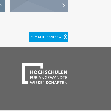
ZUM SEITENANFANG
be
cebook