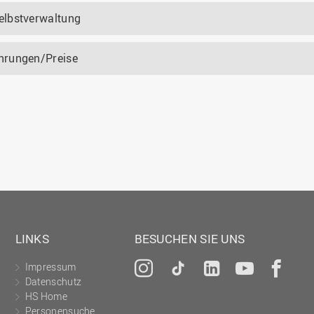
elbstverwaltung
hrungen/Preise
LINKS
BESUCHEN SIE UNS
Impressum
Instagram
Tiktok
LinkedIn
YouTu
Fa
Datenschutz
HS Home
Personensuche