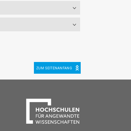
ZUM SEITENANFANG
be
cebook