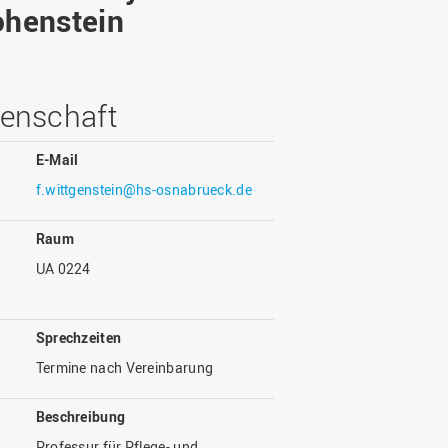
Wohnen
Stellenangebote
ohenstein
Weiterbildungsverbund
Mobilität
AKTUELLES
Osnabrück
Sport & Hochschulsport
ten
Engagement
a
Forschungs-Nachrichten
enschaft
r
Das bietet Osnabrück
Veranstaltungen und
Fachtagungen
E-Mail
Das bietet Lingen
f.wittgenstein@hs-osnabrueck.de
Ausschreibungen zu
aft
Förderungen und Preisen
Raum
Forschungsbericht
UA 0224
Sprechzeiten
Termine nach Vereinbarung
Beschreibung
Professur für Pflege- und