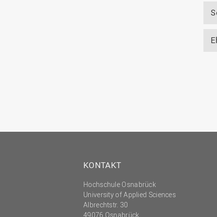
S
E
KONTAKT
Hochschule Osnabrück
University of Applied Sciences
Albrechtstr. 30
49076 Osnabrück