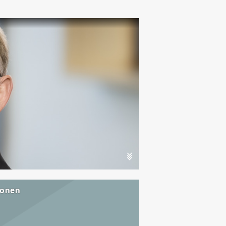
Wohnen
Stellenangebote
Weiterbildungsverbund
Mobilität
AKTUELLES
Osnabrück
Sport & Hochschulsport
ten
Engagement
a
Forschungs-Nachrichten
r
Das bietet Osnabrück
Veranstaltungen und
Fachtagungen
Das bietet Lingen
Ausschreibungen zu
aft
Förderungen und Preisen
Forschungsbericht
ionen