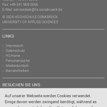
Fax: +49 541 969-2066
E-Mail:
servicedesk@hs-osnabrueck.de
© 2026 HOCHSCHULE OSNABRÜCK
UNIVERSITY OF APPLIED SCIENCES
LINKS
Impressum
Datenschutz
HS Home
Personensuche
Medienkontakt
Barrierefreiheit
BESUCHEN SIE UNS
Instagram
Tiktok
LinkedIn
YouTube
Facebook
Auf unserer Webseite werden Cookies verwendet.
Einige davon werden zwingend benötigt, während es