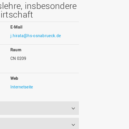
Wohnen
Stellenangebote
slehre, insbesondere
Weiterbildungsverbund
Mobilität
irtschaft
AKTUELLES
Osnabrück
Sport & Hochschulsport
ten
E-Mail
Engagement
a
Forschungs-Nachrichten
r
j.hirata@hs-osnabrueck.de
Das bietet Osnabrück
Veranstaltungen und
Fachtagungen
Das bietet Lingen
Raum
Ausschreibungen zu
aft
CN 0209
Förderungen und Preisen
Forschungsbericht
Web
Internetseite