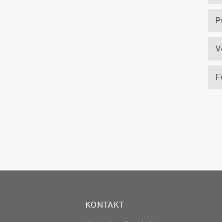
P
V
F
KONTAKT