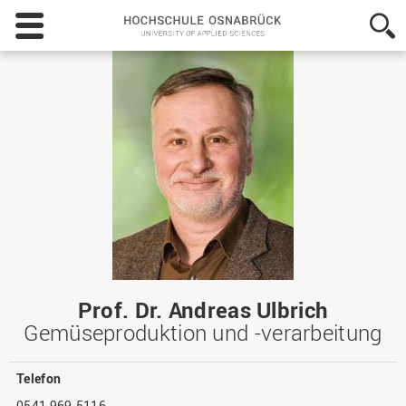
Hochschule
Osnabrück
-
University
of
Applied
Sciences
Prof. Dr. Andreas Ulbrich
Gemüseproduktion und -verarbeitung
Telefon
0541 969-5116