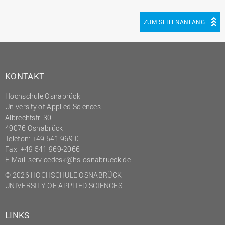
ZUM SEITENANFANG
KONTAKT
Hochschule Osnabrück
University of Applied Sciences
Albrechtstr. 30
49076 Osnabrück
Telefon: +49 541 969-0
Fax: +49 541 969-2066
E-Mail:
servicedesk@hs-osnabrueck.de
© 2026 HOCHSCHULE OSNABRÜCK
UNIVERSITY OF APPLIED SCIENCES
LINKS