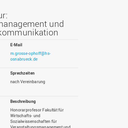
Wohnen
Stellenangebote
Weiterbildungsverbund
Mobilität
r:
AKTUELLES
Osnabrück
Sport & Hochschulsport
smanagement und
ten
Engagement
skommunikation
a
Forschungs-Nachrichten
r
Das bietet Osnabrück
Veranstaltungen und
E-Mail
Fachtagungen
Das bietet Lingen
m.grosse-ophoff@hs-
Ausschreibungen zu
aft
osnabrueck.de
Förderungen und Preisen
Forschungsbericht
Sprechzeiten
nach Vereinbarung
Beschreibung
Honorarprofesor Fakultät für
Wirtschafts- und
Sozialwissenschaften für
Veranstaltungsmanagement und