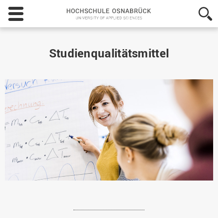
Hochschule
Osnabrück
-
University
of
Studienqualitätsmittel
Applied
Sciences