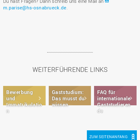
Du hast Fragen? Dann schreib uns eine Mail an
m.parise@hs-osnabrueck.de
.
WEITERFÜHRENDE LINKS
Bewerbung
Gaststudium:
FAQ für
und
Das musst du
internationale
Immatrikulatio
wissen
Gaststudieren
n
de
ZUM SEITENANFANG