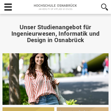
Hochschule
Osnabrück
-
University
of
Unser Studienangebot für
Applied
Ingenieurwesen, Informatik und
Sciences
Design in Osnabrück