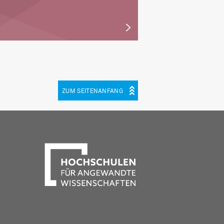
ZUM SEITENANFANG
be
cebook