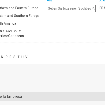
Alle
Alle
Option
thern and Eastern Europe
ER
suchen
tern and Southern Europe
th America
tral and South
rica/Caribbean
ica
a
N
P
R
S
T
U
V
tralia/New Zealand
de la Empresa