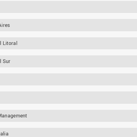
Aires
 Litoral
l Sur
f Management
alia