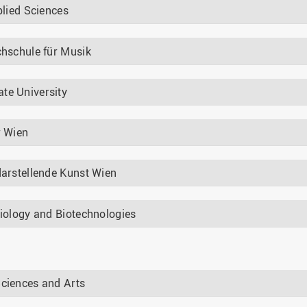
plied Sciences
chschule für Musik
te University
r Wien
darstellende Kunst Wien
Biology and Biotechnologies
Sciences and Arts