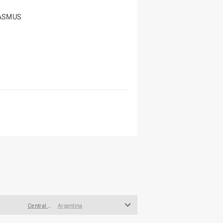
ASMUS
Central and South America/Caribbean
Argentina