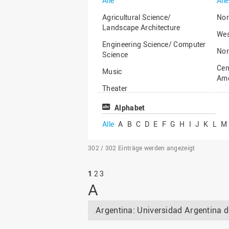
Alle
Alle
Agricultural Science/
Nor
Landscape Architecture
Wes
Engineering Science/ Computer
Nor
Science
Cen
Music
Ame
Theater
Afr
Law, Business Management
Alphabet
Asi
and Social Sciences/ Health
Alle
A
B
C
D
E
F
G
H
I
J
K
L
M
Sciences
Aus
302 / 302
Einträge werden angezeigt
Vorherige
Nächste
1
2
3
Seite
Seite
A
Argentina: Universidad Argentina 