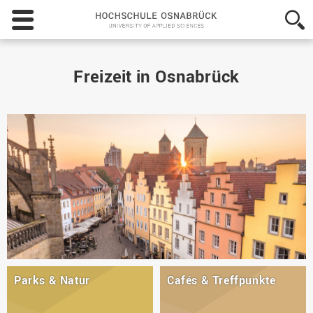
Hochschule
Osnabrück
-
University
of
Freizeit in Osnabrück
Applied
Sciences
Parks & Natur
Cafés & Treffpunkte