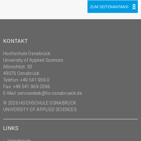
ZUM SEITENANFANG
KONTAKT
Hochschule Osnabrück
University of Applied Sciences
Albrechtstr. 30
49076 Osnabrück
Telefon: +49 541 969-0
Fax: +49 541 969-2066
E-Mail:
servicedesk@hs-osnabrueck.de
© 2026 HOCHSCHULE OSNABRÜCK
UNIVERSITY OF APPLIED SCIENCES
LINKS
Impressum