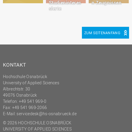
Studieninteres
n Zeugnissen
sierte
ZUM SEITENANFANG
KONTAKT
Hochschule Osnabrück
University of Applied Sciences
Albrechtstr. 30
49076 Osnabrück
Telefon: +49 541 969-0
Fax: +49 541 969-2066
E-Mail:
servicedesk@hs-osnabrueck.de
© 2026 HOCHSCHULE OSNABRÜCK
UNIVERSITY OF APPLIED SCIENCES