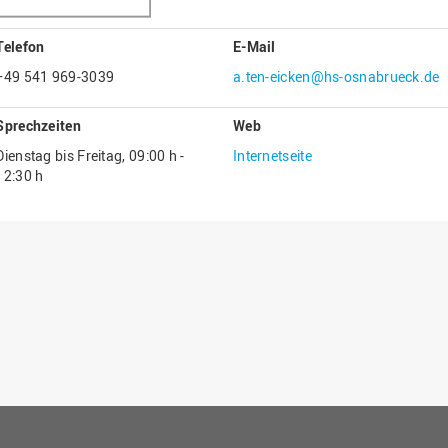
Gesellschaftliches Engagement
Telefon
E-Mail
Gleichstellungsbüro
+49 541 969-3039
a.ten-eicken@hs-osnabrueck.de
Hochschulleitung
Hochschulplanung/-strategie
Sprechzeiten
Web
Innenrevision
Dienstag bis Freitag, 09:00 h -
Internetseite
12:30 h
Institut für Musik
IT Service Center
Kommunikation und Marketing
LearningCenter
Nachhaltigkeit
Personal
Personalentwicklung
Personalrat