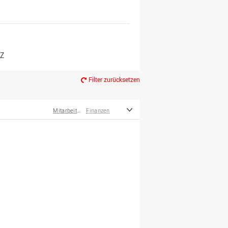
er*innen
m Ruhestand
Z
Filter zurücksetzen
Mitarbeiter*innen
Finanzen