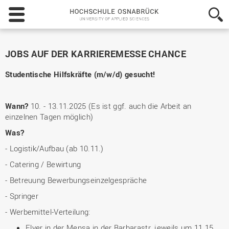
Hochschule
Osnabrück
-
University
of
JOBS AUF DER KARRIEREMESSE CHANCE
Applied
Sciences
Studentische Hilfskräfte (m/w/d) gesucht!
Wann?
10. - 13.11.2025 (Es ist ggf. auch die Arbeit an
einzelnen Tagen möglich)
Was?
- Logistik/Aufbau (ab 10.11.)
- Catering / Bewirtung
- Betreuung Bewerbungseinzelgespräche
- Springer
- Werbemittel-Verteilung:
Flyer in der Mensa in der Barbarastr. jeweils um 11.15