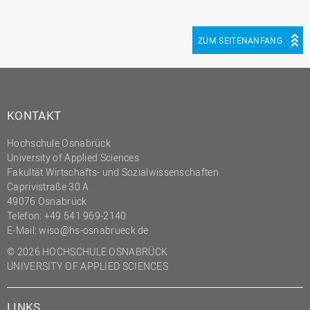
ZUM SEITENANFANG
KONTAKT
Hochschule Osnabrück
University of Applied Sciences
Fakultät Wirtschafts- und Sozialwissenschaften
Caprivistraße 30 A
49076 Osnabrück
Telefon:
+49 541 969-2140
E-Mail:
wiso@hs-osnabrueck.de
© 2026 HOCHSCHULE OSNABRÜCK
UNIVERSITY OF APPLIED SCIENCES
LINKS