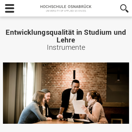
Hochschule
Osnabrück
-
University
of
Entwicklungsqualität in Studium und
Applied
Lehre
Sciences
Instrumente