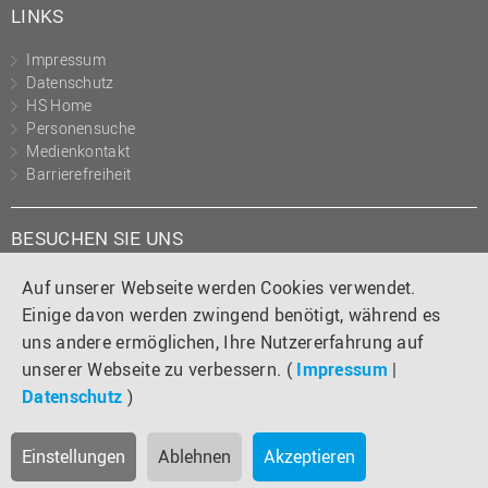
LINKS
Impressum
Datenschutz
HS Home
Personensuche
Medienkontakt
Barrierefreiheit
BESUCHEN SIE UNS
Instagram
Tiktok
LinkedIn
YouTube
Facebook
Auf unserer Webseite werden Cookies verwendet.
Einige davon werden zwingend benötigt, während es
uns andere ermöglichen, Ihre Nutzererfahrung auf
unserer Webseite zu verbessern. (
Impressum
|
Datenschutz
)
Einstellungen
Ablehnen
Akzeptieren