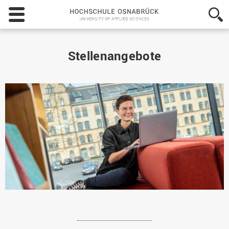
Hochschule
Osnabrück
-
University
of
Stellenangebote
Applied
Sciences