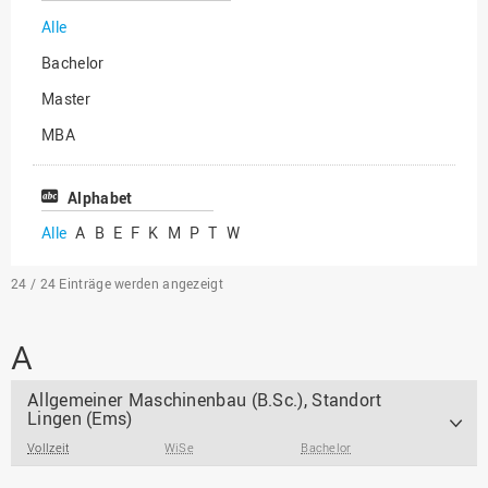
Praxisintegrierend
Alle
Englischsprachig
Bachelor
Master
MBA
Alphabet
Alle
A
B
E
F
K
M
P
T
W
24 / 24
Einträge werden angezeigt
A
Allgemeiner Maschinenbau (B.Sc.), Standort
Lingen (Ems)
Vollzeit
WiSe
Bachelor