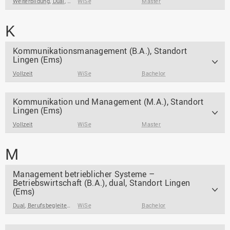
Weiterbildung
,
Dual
,
Praxisintegrierend
WiSe
,
Berufsbegleitend / Berufsintegrierend
Master
K
Kommunikationsmanagement (B.A.), Standort
Lingen (Ems)
Vollzeit
WiSe
Bachelor
Kommunikation und Management (M.A.), Standort
Lingen (Ems)
Vollzeit
WiSe
Master
M
Management betrieblicher Systeme –
Betriebswirtschaft (B.A.), dual, Standort Lingen
(Ems)
Dual
,
Berufsbegleitend / Berufsintegrierend
WiSe
Bachelor