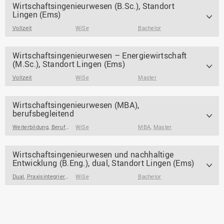
Wirtschaftsingenieurwesen (B.Sc.), Standort
Lingen (Ems)
Vollzeit
WiSe
Bachelor
Wirtschaftsingenieurwesen – Energiewirtschaft
(M.Sc.), Standort Lingen (Ems)
Vollzeit
WiSe
Master
Wirtschaftsingenieurwesen (MBA),
berufsbegleitend
Weiterbildung
,
Berufsbegleitend / Berufsintegrierend
WiSe
MBA
,
Master
Wirtschaftsingenieurwesen und nachhaltige
Entwicklung (B.Eng.), dual, Standort Lingen (Ems)
Dual
,
Praxisintegrierend
,
WiSe
Ausbildungsbegleitend/ Ausbildungsintegrierend
Bachelor