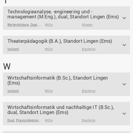
T
Technologieanalyse, -engineering und -
management (M.Eng.), dual, Standort Lingen (Ems)
Weiterbildung
,
Dual
,
Berufsbegleitend / Berufsintegrierend
WiSe
Master
,
Praxisintegrierend
Theaterpädagogik (B.A.), Standort Lingen (Ems)
Vollzeit
WiSe
Bachelor
W
Wirtschaftsinformatik (B.Sc.), Standort Lingen
(Ems)
Vollzeit
WiSe
Bachelor
Wirtschaftsinformatik und nachhaltige IT (B.Sc.),
dual, Standort Lingen (Ems)
Dual
,
Praxisintegrierend
,
WiSe
Ausbildungsbegleitend/ Ausbildungsintegrierend
Bachelor