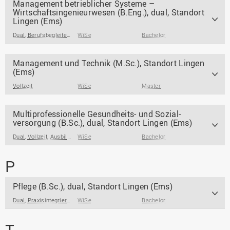
Management betrieblicher Systeme –
Wirtschaftsingenieurwesen (B.Eng.), dual, Standort
Lingen (Ems)
Dual
,
Berufsbegleitend / Berufsintegrierend
WiSe
Bachelor
Management und Technik (M.Sc.), Standort Lingen
(Ems)
Vollzeit
WiSe
Master
Multi­professionelle Gesundheits- und Sozial­
versorgung (B.Sc.), dual, Standort Lingen (Ems)
Dual
,
Vollzeit
,
Ausbildungsbegleitend/ Ausbildungsintegrierend
WiSe
Bachelor
,
Praxisintegrieren
P
Pflege (B.Sc.), dual, Standort Lingen (Ems)
Dual
,
Praxisintegrierend
WiSe
Bachelor