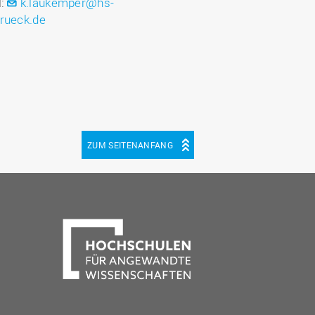
l:
k.laukemper@hs-
rueck.de
ZUM SEITENANFANG
be
cebook