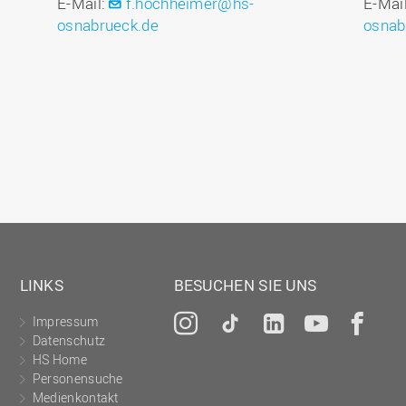
E-Mail:
f.hochheimer@hs-
E-Mai
osnabrueck.de
osnab
LINKS
BESUCHEN SIE UNS
Impressum
Instagram
Tiktok
LinkedIn
YouTu
Fa
Datenschutz
HS Home
Personensuche
Medienkontakt