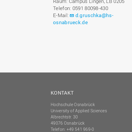
Raum: Campus Lingen, LB 0205
Telefon: 0591 80098-430
E-Mail:
d.gruschka@hs-
osnabrueck.de
KONTAKT
Hochschule Osnabrück
University of Applied Sciences
Albrechtstr. 30
49076 Osnabrück
Telefon: +49 541 969-0