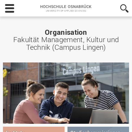
Hochschule
Osnabrück
-
University
of
Organisation
Applied
Fakultät Management, Kultur und
Sciences
Technik (Campus Lingen)