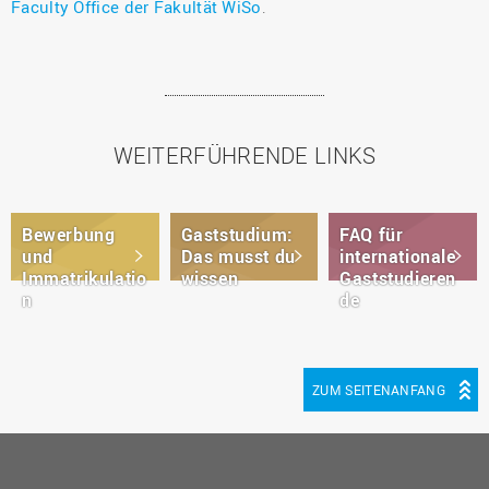
Faculty Office der Fakultät WiSo
.
WEITERFÜHRENDE LINKS
Bewerbung
Gaststudium:
FAQ für
und
Das musst du
internationale
Immatrikulatio
wissen
Gaststudieren
n
de
ZUM SEITENANFANG