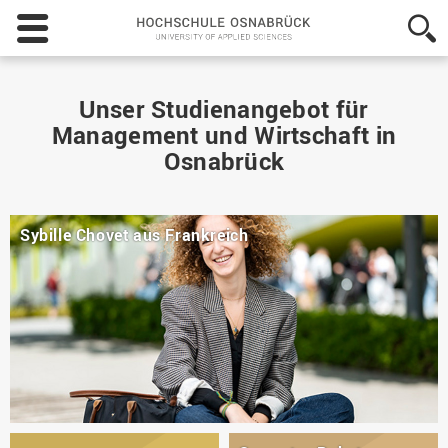
Hochschule
Osnabrück
-
University
of
Unser Studienangebot für
Applied
Management und Wirtschaft in
Sciences
Osnabrück
Sybille Chovet aus Frankreich