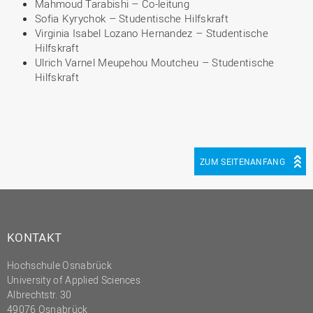
Mahmoud Tarabishi – Co-leitung
Sofia Kyrychok – Studentische Hilfskraft
Virginia Isabel Lozano Hernandez – Studentische
Hilfskraft
Ulrich Varnel Meupehou Moutcheu – Studentische
Hilfskraft
ZUM SEITENANFANG
KONTAKT
Hochschule Osnabrück
University of Applied Sciences
Albrechtstr. 30
49076 Osnabrück