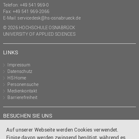
Telefon: +49 541 969-0
Fax: +49 541 969-2066
E-Mail:
servicedesk@hs-osnabrueck.de
© 2026 HOCHSCHULE OSNABRÜCK
UNIVERSITY OF APPLIED SCIENCES
LINKS
Impressum
Datenschutz
HS Home
Personensuche
Medienkontakt
Barrierefreiheit
BESUCHEN SIE UNS
Instagram
Tiktok
LinkedIn
YouTube
Facebook
Auf unserer Webseite werden Cookies verwendet.
Einige davon werden zwingend benötigt, während es