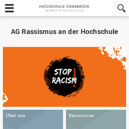
Hochschule
Osnabrück
-
University
of
AG Rassismus an der Hochschule
Applied
Sciences
Über uns
Ressourcen