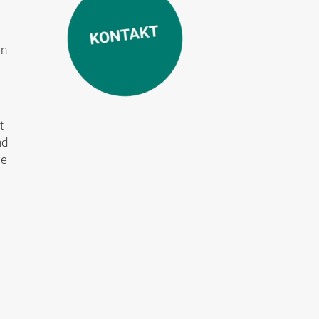
en
t
nd
ie