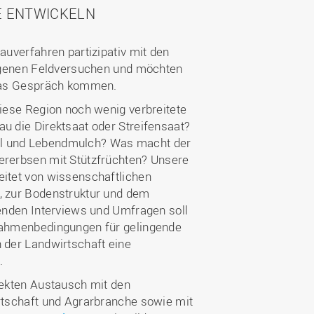
E ENTWICKELN
auverfahren partizipativ mit den
eigenen Feldversuchen und möchten
 das Gespräch kommen.
iese Region noch wenig verbreitete
u die Direktsaat oder Streifensaat?
Till und Lebendmulch? Was macht der
rerbsen mit Stützfrüchten? Unsere
itet von wissenschaftlichen
 zur Bodenstruktur und dem
enden Interviews und Umfragen soll
Rahmenbedingungen für gelingende
 der Landwirtschaft eine
n.
rekten Austausch mit den
rtschaft und Agrarbranche sowie mit