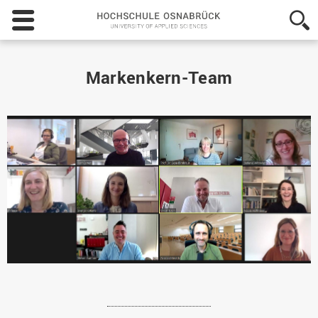
Hochschule
Osnabrück
-
University
of
Markenkern-Team
Applied
Sciences