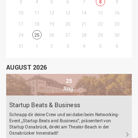
3
4
5
6
7
8
9
10
11
12
13
14
15
16
17
18
19
20
21
22
23
24
25
26
27
28
29
30
31
1
2
3
4
5
6
AUGUST 2026
25
Aug.
Startup Beats & Business
Schnapp dir deine Crew und sei dabei beim Networking-
Event „Startup Beats and Business“, präsentiert von
Startup Osnabrück, direkt am Theater-Beach in der
Osnabrücker Innenstadt!