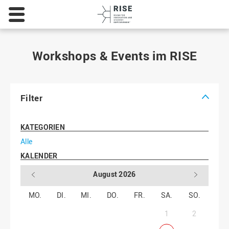
Hochschule
Osnabrück
-
University
of
Workshops & Events im RISE
Applied
Sciences
Filter
KATEGORIEN
Alle
KALENDER
August 2026
MO.
DI.
MI.
DO.
FR.
SA.
SO.
1
2