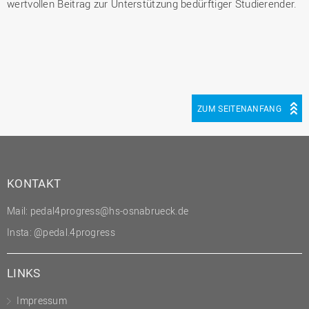
wertvollen Beitrag zur Unterstützung bedürftiger Studierender.
ZUM SEITENANFANG
KONTAKT
Mail:
pedal4progress@hs-osnabrueck.de
Insta:
@pedal.4progress
LINKS
Impressum