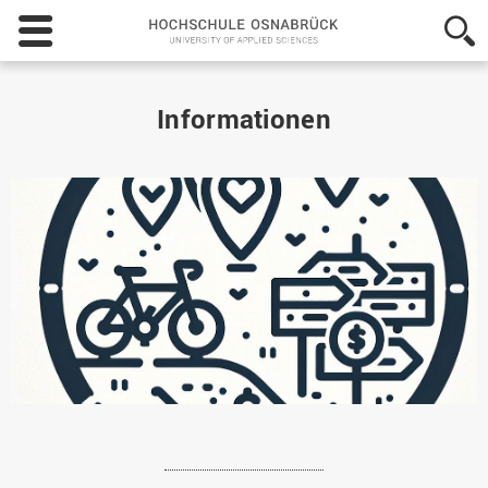
Hochschule
Osnabrück
-
University
of
Informationen
Applied
Sciences