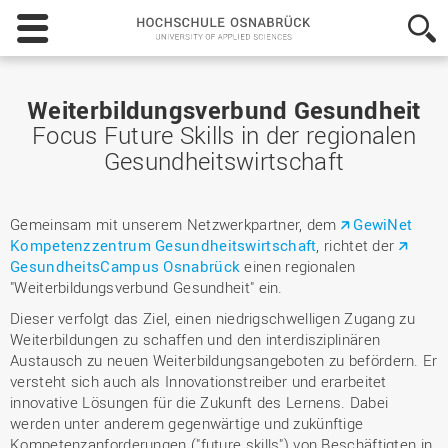
Hochschule
Osnabrück
-
University
of
Weiterbildungsverbund Gesundheit
Applied
Focus Future Skills in der regionalen
Sciences
Gesundheitswirtschaft
Gemeinsam mit unserem Netzwerkpartner, dem
GewiNet
Kompetenzzentrum Gesundheitswirtschaft
, richtet der
GesundheitsCampus Osnabrück
einen regionalen
"Weiterbildungsverbund Gesundheit" ein.
Dieser verfolgt das Ziel, einen niedrigschwelligen Zugang zu
Weiterbildungen zu schaffen und den interdisziplinären
Austausch zu neuen Weiterbildungsangeboten zu befördern. Er
versteht sich auch als Innovationstreiber und erarbeitet
innovative Lösungen für die Zukunft des Lernens. Dabei
werden unter anderem gegenwärtige und zukünftige
Kompetenzanforderungen ("future skills") von Beschäftigten in