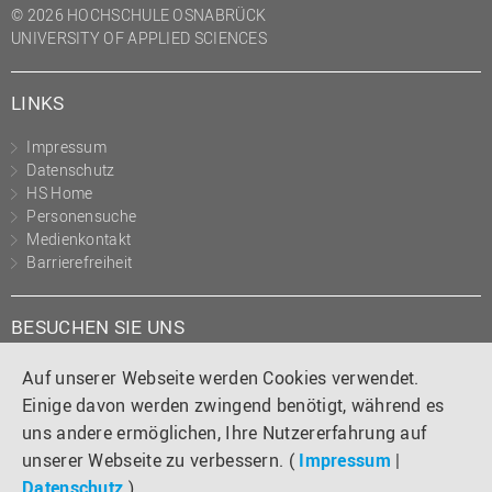
© 2026 HOCHSCHULE OSNABRÜCK
UNIVERSITY OF APPLIED SCIENCES
LINKS
Impressum
Datenschutz
HS Home
Personensuche
Medienkontakt
Barrierefreiheit
BESUCHEN SIE UNS
Instagram
Tiktok
LinkedIn
YouTube
Facebook
Auf unserer Webseite werden Cookies verwendet.
Einige davon werden zwingend benötigt, während es
uns andere ermöglichen, Ihre Nutzererfahrung auf
unserer Webseite zu verbessern. (
Impressum
|
Datenschutz
)