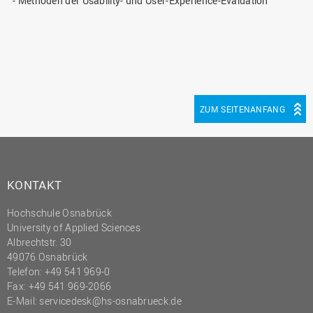
- Methoden der Usability- und User-Experience-Evaluation
ZUM SEITENANFANG
KONTAKT
Hochschule Osnabrück
University of Applied Sciences
Albrechtstr. 30
49076 Osnabrück
Telefon: +49 541 969-0
Fax: +49 541 969-2066
E-Mail:
servicedesk@hs-osnabrueck.de