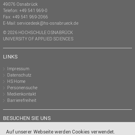
49076 Osnabrück
Telefon: +49 541 969-0
Fax: +49 541 969-2066
E-Mail:
servicedesk@hs-osnabrueck.de
© 2026 HOCHSCHULE OSNABRÜCK
UNIVERSITY OF APPLIED SCIENCES
LINKS
Impressum
Datenschutz
HS Home
Personensuche
Medienkontakt
Barrierefreiheit
BESUCHEN SIE UNS
Instagram
Tiktok
LinkedIn
YouTube
Facebook
Auf unserer Webseite werden Cookies verwendet.