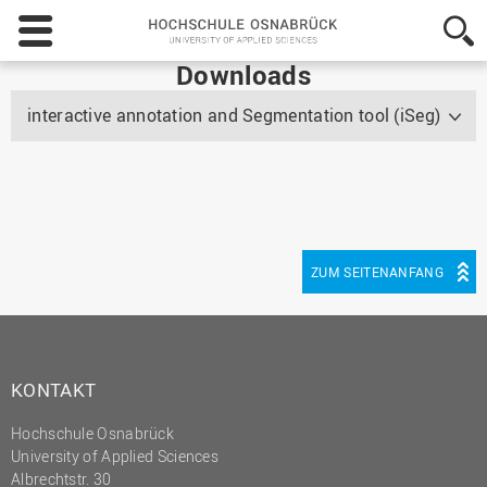
Hochschule
Osnabrück
-
Downloads
University
of
interactive annotation and Segmentation tool (iSeg)
Applied
Sciences
ZUM SEITENANFANG
KONTAKT
Hochschule Osnabrück
University of Applied Sciences
Albrechtstr. 30