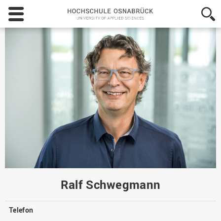
Hochschule
Osnabrück
-
University
of
Applied
Sciences
Ralf Schwegmann
Telefon