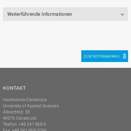
Weiterführende Informationen
ZUM SEITENANFANG
KONTAKT
Hochschule Osnabrück
University of Applied Sciences
Albrechtstr. 30
49076 Osnabrück
Telefon: +49 541 969-0
Fax: +49 541 969-2066