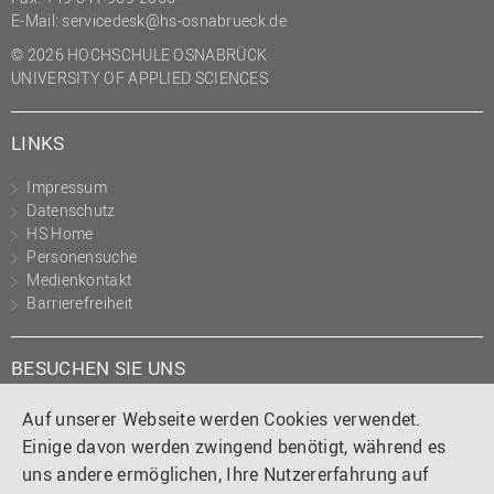
E-Mail:
servicedesk@hs-osnabrueck.de
© 2026 HOCHSCHULE OSNABRÜCK
UNIVERSITY OF APPLIED SCIENCES
LINKS
Impressum
Datenschutz
HS Home
Personensuche
Medienkontakt
Barrierefreiheit
BESUCHEN SIE UNS
Instagram
Tiktok
LinkedIn
YouTube
Facebook
Auf unserer Webseite werden Cookies verwendet.
Einige davon werden zwingend benötigt, während es
uns andere ermöglichen, Ihre Nutzererfahrung auf