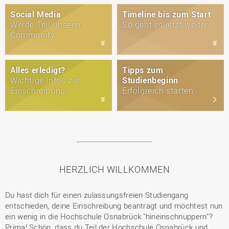
Social Media
Timeline bis zum Start
Werde Teil unserer
So geht es jetzt weiter
Community
Alles erledigt?
Tipps zum
Wichtige Infos zur
Studienbeginn
Einschreibung
Erfolgreich starten
HERZLICH WILLKOMMEN
Du hast dich für einen zulassungsfreien Studiengang
entschieden, deine Einschreibung beantragt und möchtest nun
ein wenig in die Hochschule Osnabrück "hineinschnuppern"?
Prima! Schön, dass du Teil der Hochschule Osnabrück und