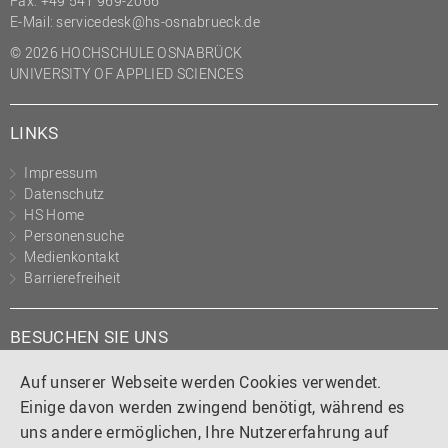
Fax: +49 541 969-2066
E-Mail:
servicedesk@hs-osnabrueck.de
© 2026 HOCHSCHULE OSNABRÜCK
UNIVERSITY OF APPLIED SCIENCES
LINKS
Impressum
Datenschutz
HS Home
Personensuche
Medienkontakt
Barrierefreiheit
BESUCHEN SIE UNS
Instagram
Tiktok
LinkedIn
YouTube
Facebook
Auf unserer Webseite werden Cookies verwendet.
Einige davon werden zwingend benötigt, während es
uns andere ermöglichen, Ihre Nutzererfahrung auf