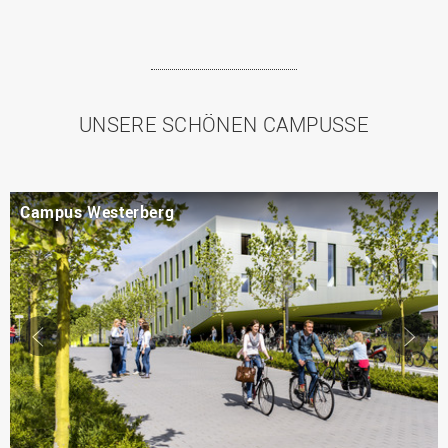
UNSERE SCHÖNEN CAMPUSSE
esterberg
Campus Capr
Slider
Sl
←
→