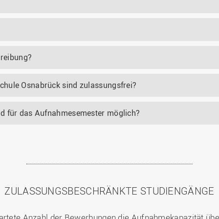
hreibung?
chule Osnabrück sind zulassungsfrei?
nd für das Aufnahmesemester möglich?
ZULASSUNGSBESCHRÄNKTE STUDIENGÄNGE
artete Anzahl der Bewerbungen die Aufnahmekapazität über