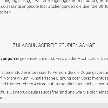
tigung plus ggf. weiterer Eignungskriterien) durchgeführt
Zulassungsangebote (bei Studiengängen die über die Stiftu
ochen.
ZULASSUNGSFREIE STUDIENGÄNGE
ssungsfrei
gekennzeichnet ist, wird an der Hochschule Os
hat jede studieninteressierte Person, die die Zugangsvora
. Vorpraktikum, künstlerische Eignung oder Sprachvorauss
und fristgerechten Antrag auf Immatrikulation stellt, eine
ule Osnabrück zulassungsfrei sind und wie Sie sich eins
nen.