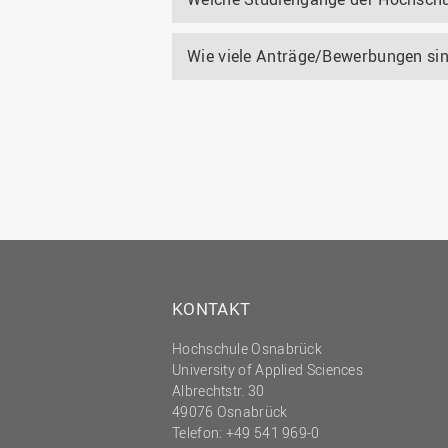
Wie viele Anträge/Bewerbungen si
KONTAKT
Hochschule Osnabrück
University of Applied Sciences
Albrechtstr. 30
49076 Osnabrück
Telefon: +49 541 969-0