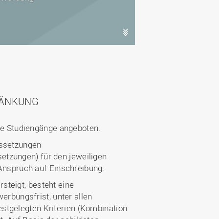
Wohnen
Stellenangebote
Weiterbildungsverbund
Mobilität
AKTUELLES
Osnabrück
Sport & Hochschulsport
ten
Engagement
a
Forschungs-Nachrichten
r
Das bietet Osnabrück
Veranstaltungen und
Fachtagungen
Das bietet Lingen
Ausschreibungen zu
aft
RÄNKUNG
Förderungen und Preisen
Forschungsbericht
e Studiengänge angeboten.
ussetzungen
etzungen) für den jeweiligen
n Anspruch auf Einschreibung.
steigt, besteht eine
rbungsfrist, unter allen
stgelegten Kriterien (Kombination