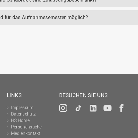
nd für das Aufnahmesemester möglich?
LINKS
BESUCHEN SIE UNS
Impressum
Instagram
Tiktok
LinkedIn
YouTu
Fa
Datenschutz
HS Home
Personensuche
Medienkontakt