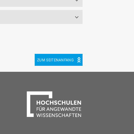
ZUM SEITENANFANG
be
cebook