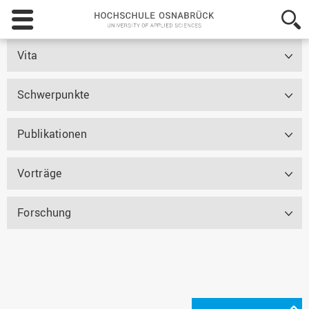
Hochschule
Osnabrück
-
Vita
University
of
Applied
Schwerpunkte
Sciences
Publikationen
Vorträge
Forschung