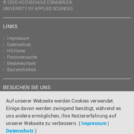
© 2026 HOCHSCHULE OSNABRÜCK
UNIVERSITY OF APPLIED SCIENCES
LINKS
Impressum
Datenschutz
HS Home
Personensuche
Medienkontakt
Barrierefreiheit
BESUCHEN SIE UNS
Instagram
Tiktok
LinkedIn
YouTube
Facebook
Auf unserer Webseite werden Cookies verwendet.
Einige davon werden zwingend benötigt, während es
uns andere ermöglichen, Ihre Nutzererfahrung auf
unserer Webseite zu verbessern. (
Impressum
|
Datenschutz
)