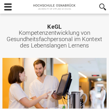
Hochschule
Osnabrück
-
University
of
KeGL
Applied
Kompetenzentwicklung von
Sciences
Gesundheitsfachpersonal im Kontext
des Lebenslangen Lernens