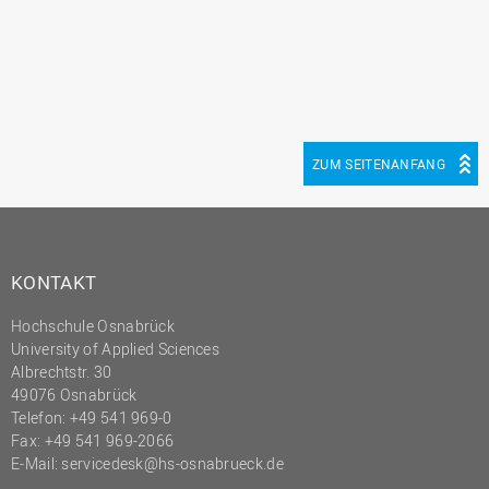
ZUM SEITENANFANG
KONTAKT
Hochschule Osnabrück
University of Applied Sciences
Albrechtstr. 30
49076 Osnabrück
Telefon: +49 541 969-0
Fax: +49 541 969-2066
E-Mail:
servicedesk@hs-osnabrueck.de