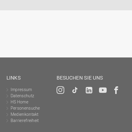
LINKS
BESUCHEN SIE UNS
Impressum
Instagram
Tiktok
LinkedIn
YouTu
Fa
Datenschutz
HS Home
Personensuche
Medienkontakt
Barrierefreiheit