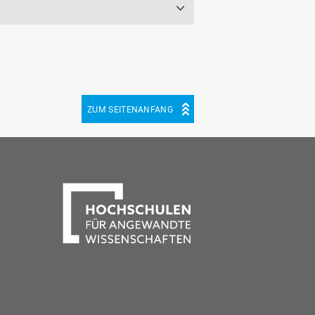
ZUM SEITENANFANG
be
cebook