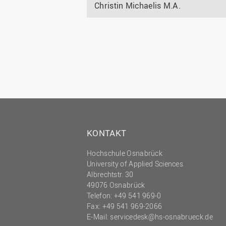
Christin Michaelis M.A.
KONTAKT
Hochschule Osnabrück
University of Applied Sciences
Albrechtstr. 30
49076 Osnabrück
Telefon: +49 541 969-0
Fax: +49 541 969-2066
E-Mail:
servicedesk@hs-osnabrueck.de