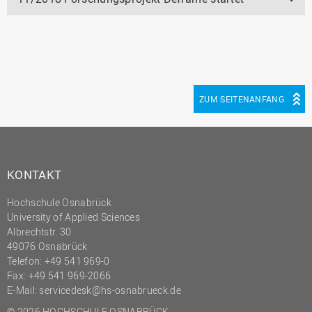
ZUM SEITENANFANG
KONTAKT
Hochschule Osnabrück
University of Applied Sciences
Albrechtstr. 30
49076 Osnabrück
Telefon: +49 541 969-0
Fax: +49 541 969-2066
E-Mail:
servicedesk@hs-osnabrueck.de
© 2026 HOCHSCHULE OSNABRÜCK