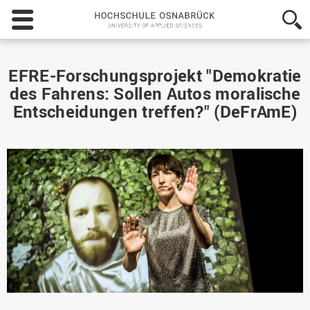
Hochschule
Osnabrück
-
University
of
EFRE-Forschungsprojekt "Demokratie
Applied
des Fahrens: Sollen Autos moralische
Sciences
Entscheidungen treffen?" (DeFrAmE)