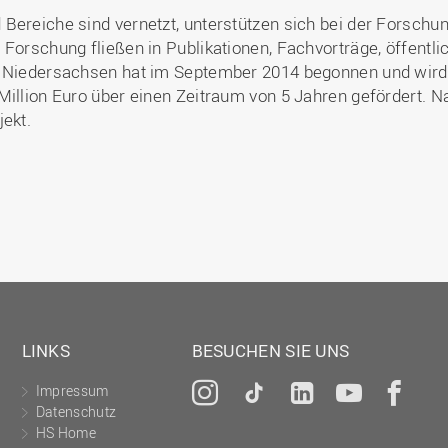
 Bereiche sind vernetzt, unterstützen sich bei der Forsch
 Forschung fließen in Publikationen, Fachvorträge, öffentl
re Niedersachsen hat im September 2014 begonnen und wir
Million Euro über einen Zeitraum von 5 Jahren gefördert. N
jekt.
LINKS
BESUCHEN SIE UNS
Impressum
Instagram
Tiktok
LinkedIn
YouTu
Fa
Datenschutz
HS Home